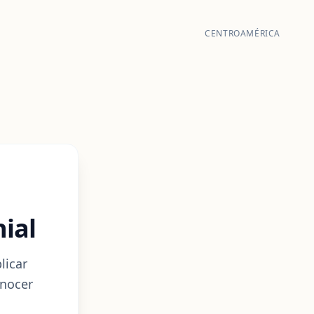
CENTROAMÉRICA
ial
licar
onocer